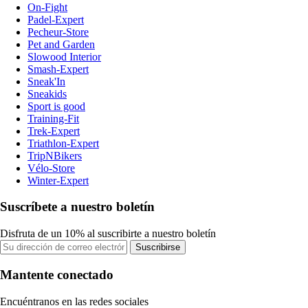
On-Fight
Padel-Expert
Pecheur-Store
Pet and Garden
Slowood Interior
Smash-Expert
Sneak'In
Sneakids
Sport is good
Training-Fit
Trek-Expert
Triathlon-Expert
TripNBikers
Vélo-Store
Winter-Expert
Suscríbete a nuestro boletín
Disfruta de un 10% al suscribirte a nuestro boletín
Suscribirse
Mantente conectado
Encuéntranos en las redes sociales