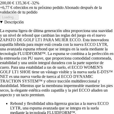
200,00 €
135,36 €
-32%
+6,77 €
ofrecidos en tu próximo pedido
Abonado después de la
validación de tu pedido
Loading...
Descripción
La espuma ligera de última generación ultra proporciona una suavidad
y un nivel de rebond que cambian las reglas del juego en el nuevo
ZAPATO DE GOLF LT1 PARA MUJER ECCO. Esta innovadora
zapatilla híbrida para mujer está creada con la nueva ECCO LYTR,
una avanzada espuma rebond que se integra en la suela mediante la
tecnología FLUIDFORM™. La espuma se combina a la perfección en
la entresuela con PU suave, que proporciona comodidad contorneada,
estabilidad y una unión integral duradera con la parte superior de
cuero. Para una estabilidad a ras de suelo, el ECCO WOMEN'S
GOLF LT1 SHOE tiene un vástago visible y la nueva suela E-DTS™
NET es una nueva vuelta de tuerca al ECCO DYNAMIC
TRACTION SYSTEM™ y ofrece tracción multidireccional y
durabilidad. Mientras que la membrana impermeable mantiene los pies
secos, la elegante estética estilo zapatilla y la piel ECCO añaden un
aspecto y un tacto premium.
Rebond y flexibilidad ultra-ligereza gracias a la nueva ECCO
LYTR, una espuma avanzada que se integra en la suela
mediante la tecnología FLUIDFORM™.