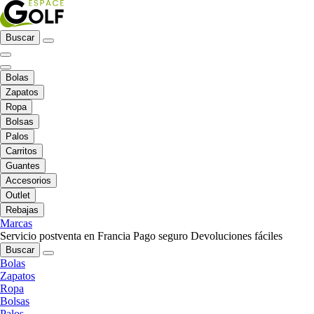
Buscar
Bolas
Zapatos
Ropa
Bolsas
Palos
Carritos
Guantes
Accesorios
Outlet
Rebajas
Marcas
Servicio postventa en Francia
Pago seguro
Devoluciones fáciles
Buscar
Bolas
Zapatos
Ropa
Bolsas
Palos