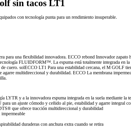
lf sin tacos LT1
quipados con tecnología punta para un rendimiento insuperable.
para una flexibilidad innovadora. ECCO rebond Innovador zapato híb
a tecnología FLUIDFORM™. La espuma está totalmente integrada en la e
perior de cuero. solECCO LT1 Para una estabilidad cercana, el M GOL
multidireccional y durabilidad. ECCO La membrana impermeable man
lla.
ología LYTR y a la innovadora espuma integrada en la suela mediante
para un ajuste cómodo y ceñido al pie, estabilidad y agarre integral con
S® que ofrece tracción multidireccional y durabilidad
a impermeable
spirabilidad duraderas con anchura extra cuando se retira