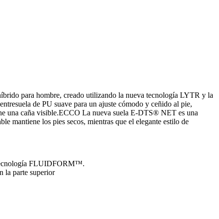
rido para hombre, creado utilizando la nueva tecnología LYTR y la
ntresuela de PU suave para un ajuste cómodo y ceñido al pie,
F tiene una caña visible.ECCO La nueva suela E-DTS® NET es una
tiene los pies secos, mientras que el elegante estilo de
 la tecnología FLUIDFORM™.
 la parte superior