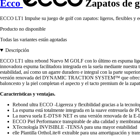
Ecco
Zapatos de go
ECCO LT1 Impulse su juego de golf con zapatos: ligeros, flexibles y e
Producto no disponible
Todas las variantes están agotadas
Descripción
ECCO LT1 ultra rebond Nuevo M GOLF con lo último en espuma ligera 
innovadora espuma facilitadora integrada en la suela mediante nuestr
estabilidad, así como un agarre duradero e integral con la parte su
versión renovada del DYNAMIC TRACTION SYSTEM™ que ofrece agarre 
baloncesto y la piel completan el aspecto y el tacto premium de la zapati
Características y ventajas.
Rebond ultra ECCO -Ligereza y flexibilidad gracias a la tecn
La espuma está totalmente integrada en la suave entresuela de PU 
La nueva suela E-DTS® NET es una versión renovada de la E-DT
ECCO Piel Performance transpirable de alta calidad y membran
XTecnología INVISIBLE -TENSA para una mayor estabilidad
elle Plantilla OrthoLite® extraíble para una amortiguación y tran