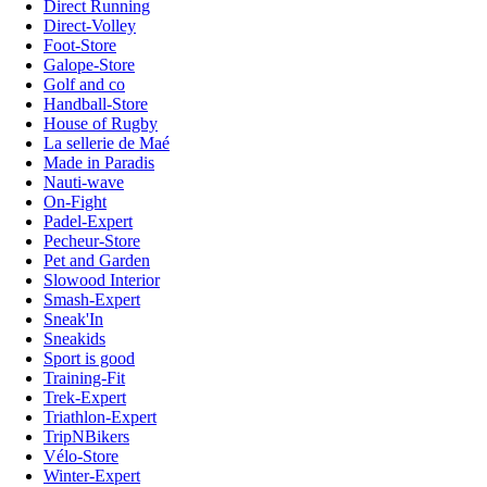
Direct Running
Direct-Volley
Foot-Store
Galope-Store
Golf and co
Handball-Store
House of Rugby
La sellerie de Maé
Made in Paradis
Nauti-wave
On-Fight
Padel-Expert
Pecheur-Store
Pet and Garden
Slowood Interior
Smash-Expert
Sneak'In
Sneakids
Sport is good
Training-Fit
Trek-Expert
Triathlon-Expert
TripNBikers
Vélo-Store
Winter-Expert