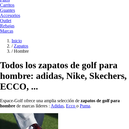
Carritos
Guantes
Accesorios
Outlet
Rebajas
Marcas
Inicio
/
Zapatos
/
Hombre
Todos los zapatos de golf para
hombre: adidas, Nike, Skechers,
ECCO, ...
Espace-Golf ofrece una amplia selección de
zapatos de golf para
hombre
de marcas líderes :
Adidas
,
Ecco
o
Puma
.