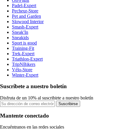
On-Fight
Padel-Expert
Pecheur-Store
Pet and Garden
Slowood Interior
Smash-Expert
Sneak'In
Sneakids
Sport is good
Training-Fit
Trek-Expert
Triathlon-Expert
TripNBikers
Vélo-Store
Winter-Expert
Suscríbete a nuestro boletín
Disfruta de un 10% al suscribirte a nuestro boletín
Suscribirse
Mantente conectado
Encuéntranos en las redes sociales