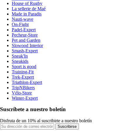
House of Rugby
La sellerie de Maé
Made in Paradis
Nauti-wave
On-Fight
Padel-Expert
Pecheur-Store
Pet and Garden
Slowood Interior
Smash-Expert
Sneak'In
Sneakids
Sport is good
Training-Fit
Trek-Expert
Triathlon-Expert
TripNBikers
Vélo-Store
Winter-Expert
Suscríbete a nuestro boletín
Disfruta de un 10% al suscribirte a nuestro boletín
Suscribirse