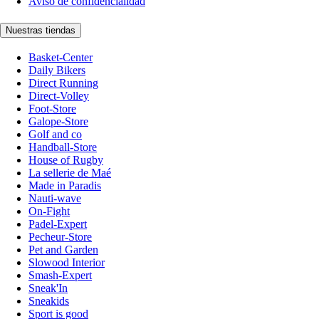
Aviso de confidencialidad
Nuestras tiendas
Basket-Center
Daily Bikers
Direct Running
Direct-Volley
Foot-Store
Galope-Store
Golf and co
Handball-Store
House of Rugby
La sellerie de Maé
Made in Paradis
Nauti-wave
On-Fight
Padel-Expert
Pecheur-Store
Pet and Garden
Slowood Interior
Smash-Expert
Sneak'In
Sneakids
Sport is good