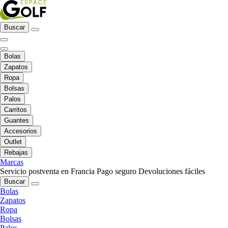
Buscar
Bolas
Zapatos
Ropa
Bolsas
Palos
Carritos
Guantes
Accesorios
Outlet
Rebajas
Marcas
Servicio postventa en Francia
Pago seguro
Devoluciones fáciles
Buscar
Bolas
Zapatos
Ropa
Bolsas
Palos