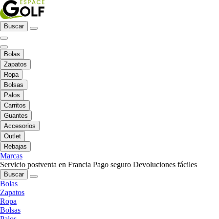
Buscar
Bolas
Zapatos
Ropa
Bolsas
Palos
Carritos
Guantes
Accesorios
Outlet
Rebajas
Marcas
Servicio postventa en Francia
Pago seguro
Devoluciones fáciles
Buscar
Bolas
Zapatos
Ropa
Bolsas
Palos