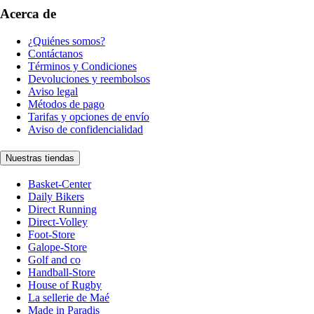
Acerca de
¿Quiénes somos?
Contáctanos
Términos y Condiciones
Devoluciones y reembolsos
Aviso legal
Métodos de pago
Tarifas y opciones de envío
Aviso de confidencialidad
Nuestras tiendas
Basket-Center
Daily Bikers
Direct Running
Direct-Volley
Foot-Store
Galope-Store
Golf and co
Handball-Store
House of Rugby
La sellerie de Maé
Made in Paradis