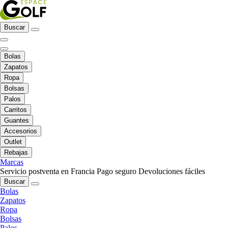
Buscar
Bolas
Zapatos
Ropa
Bolsas
Palos
Carritos
Guantes
Accesorios
Outlet
Rebajas
Marcas
Servicio postventa en Francia
Pago seguro
Devoluciones fáciles
Buscar
Bolas
Zapatos
Ropa
Bolsas
Palos