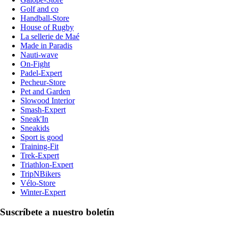
Golf and co
Handball-Store
House of Rugby
La sellerie de Maé
Made in Paradis
Nauti-wave
On-Fight
Padel-Expert
Pecheur-Store
Pet and Garden
Slowood Interior
Smash-Expert
Sneak'In
Sneakids
Sport is good
Training-Fit
Trek-Expert
Triathlon-Expert
TripNBikers
Vélo-Store
Winter-Expert
Suscríbete a nuestro boletín