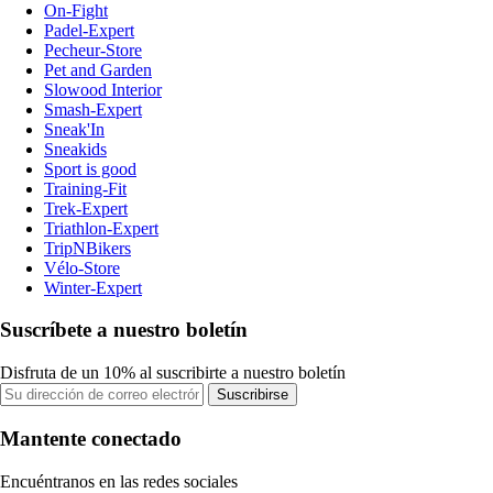
On-Fight
Padel-Expert
Pecheur-Store
Pet and Garden
Slowood Interior
Smash-Expert
Sneak'In
Sneakids
Sport is good
Training-Fit
Trek-Expert
Triathlon-Expert
TripNBikers
Vélo-Store
Winter-Expert
Suscríbete a nuestro boletín
Disfruta de un 10% al suscribirte a nuestro boletín
Suscribirse
Mantente conectado
Encuéntranos en las redes sociales