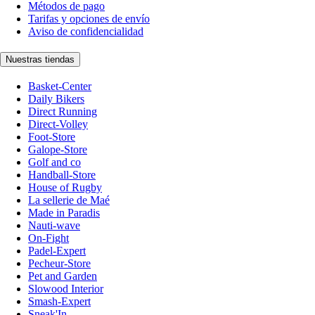
Métodos de pago
Tarifas y opciones de envío
Aviso de confidencialidad
Nuestras tiendas
Basket-Center
Daily Bikers
Direct Running
Direct-Volley
Foot-Store
Galope-Store
Golf and co
Handball-Store
House of Rugby
La sellerie de Maé
Made in Paradis
Nauti-wave
On-Fight
Padel-Expert
Pecheur-Store
Pet and Garden
Slowood Interior
Smash-Expert
Sneak'In