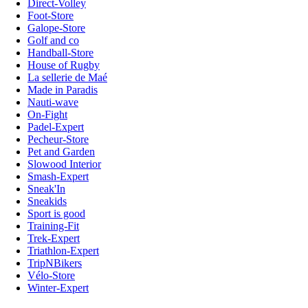
Direct-Volley
Foot-Store
Galope-Store
Golf and co
Handball-Store
House of Rugby
La sellerie de Maé
Made in Paradis
Nauti-wave
On-Fight
Padel-Expert
Pecheur-Store
Pet and Garden
Slowood Interior
Smash-Expert
Sneak'In
Sneakids
Sport is good
Training-Fit
Trek-Expert
Triathlon-Expert
TripNBikers
Vélo-Store
Winter-Expert