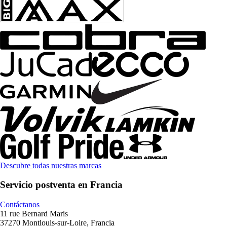
Descubre todas nuestras marcas
Servicio postventa en Francia
Contáctanos
11 rue Bernard Maris
37270 Montlouis-sur-Loire, Francia