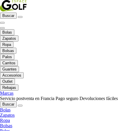
Buscar
Bolas
Zapatos
Ropa
Bolsas
Palos
Carritos
Guantes
Accesorios
Outlet
Rebajas
Marcas
Servicio postventa en Francia
Pago seguro
Devoluciones fáciles
Buscar
Bolas
Zapatos
Ropa
Bolsas
Palos