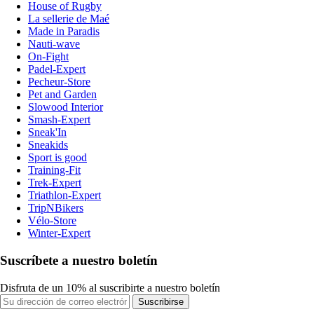
House of Rugby
La sellerie de Maé
Made in Paradis
Nauti-wave
On-Fight
Padel-Expert
Pecheur-Store
Pet and Garden
Slowood Interior
Smash-Expert
Sneak'In
Sneakids
Sport is good
Training-Fit
Trek-Expert
Triathlon-Expert
TripNBikers
Vélo-Store
Winter-Expert
Suscríbete a nuestro boletín
Disfruta de un 10% al suscribirte a nuestro boletín
Suscribirse