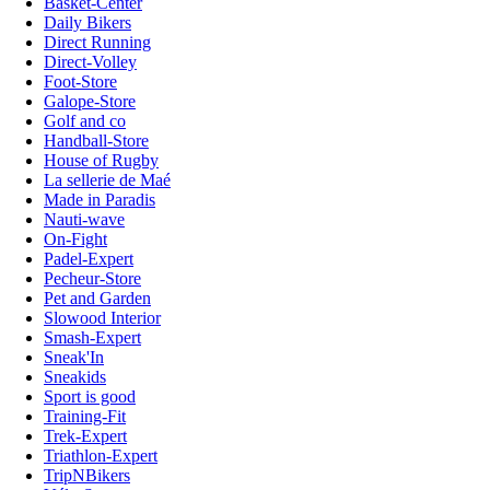
Basket-Center
Daily Bikers
Direct Running
Direct-Volley
Foot-Store
Galope-Store
Golf and co
Handball-Store
House of Rugby
La sellerie de Maé
Made in Paradis
Nauti-wave
On-Fight
Padel-Expert
Pecheur-Store
Pet and Garden
Slowood Interior
Smash-Expert
Sneak'In
Sneakids
Sport is good
Training-Fit
Trek-Expert
Triathlon-Expert
TripNBikers