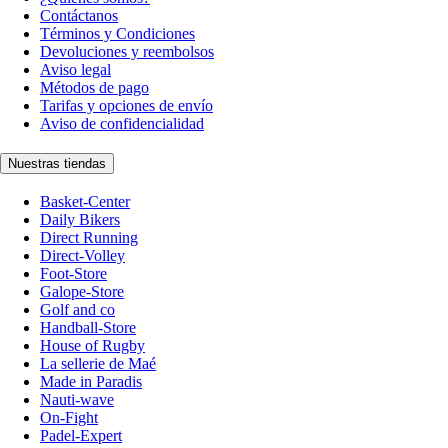
Contáctanos
Términos y Condiciones
Devoluciones y reembolsos
Aviso legal
Métodos de pago
Tarifas y opciones de envío
Aviso de confidencialidad
Nuestras tiendas
Basket-Center
Daily Bikers
Direct Running
Direct-Volley
Foot-Store
Galope-Store
Golf and co
Handball-Store
House of Rugby
La sellerie de Maé
Made in Paradis
Nauti-wave
On-Fight
Padel-Expert