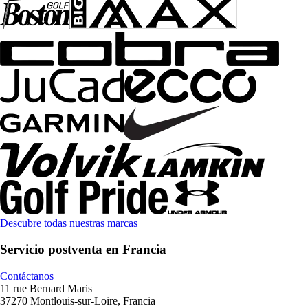
Descubre todas nuestras marcas
Servicio postventa en Francia
Contáctanos
11 rue Bernard Maris
37270 Montlouis-sur-Loire, Francia