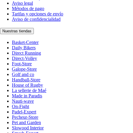
Aviso legal
Métodos de pago
Tarifas y opciones de envío
Aviso de confidencialidad
Nuestras tiendas
Basket-Center
Daily Bikers
Direct Running
Direct-Volley
Foot-Store
Galope-Store
Golf and co
Handball-Store
House of Rugby
La sellerie de Maé
Made in Paradis
Nauti-wave
On-Fight
Padel-Expert
Pecheur-Store
Pet and Garden
Slowood Interior