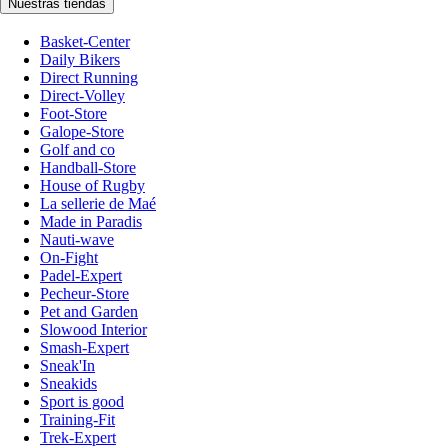
Nuestras tiendas
Basket-Center
Daily Bikers
Direct Running
Direct-Volley
Foot-Store
Galope-Store
Golf and co
Handball-Store
House of Rugby
La sellerie de Maé
Made in Paradis
Nauti-wave
On-Fight
Padel-Expert
Pecheur-Store
Pet and Garden
Slowood Interior
Smash-Expert
Sneak'In
Sneakids
Sport is good
Training-Fit
Trek-Expert