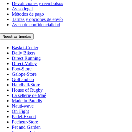
Devoluciones y reembolsos
Aviso legal
Métodos de pago
Tarifas y opciones de envío
Aviso de confidencialidad
Nuestras tiendas
Basket-Center
Daily Bikers
Direct Running
Direct-Volley
Foot-Store
Galope-Store
Golf and co
Handball-Store
House of Rugby
La sellerie de Maé
Made in Paradis
Nauti-wave
On-Fight
Padel-Expert
Pecheur-Store
Pet and Garden