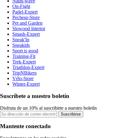
Nauti-wave
On-Fight
Padel-Expert
Pecheur-Store
Pet and Garden
Slowood Interior
Smash-Expert
Sneak'In
Sneakids
Sport is good
Training-Fit
Trek-Expert
Triathlon-Expert
TripNBikers
Vélo-Store
Winter-Expert
Suscríbete a nuestro boletín
Disfruta de un 10% al suscribirte a nuestro boletín
Suscribirse
Mantente conectado