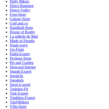
Daily Bikers
Direct Running
Direct-Volley
Foot-Store
Galope-Store
Golf and co
Handball-Store
House of Rugby
La sellerie de Maé
Made in Paradis
Nauti-wave
On-Fight
Padel-Expert
Pecheur-Store
Pet and Garden
Slowood Interior
Smash-Expert
Sneak'In
Sneakids
Sport is good
Training-Fit
Trek-Expert
Triathlon-Expert
TripNBikers
Vélo-Store