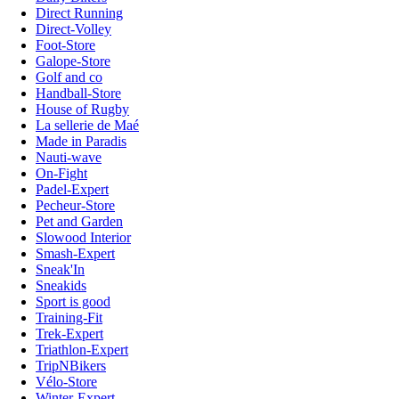
Direct Running
Direct-Volley
Foot-Store
Galope-Store
Golf and co
Handball-Store
House of Rugby
La sellerie de Maé
Made in Paradis
Nauti-wave
On-Fight
Padel-Expert
Pecheur-Store
Pet and Garden
Slowood Interior
Smash-Expert
Sneak'In
Sneakids
Sport is good
Training-Fit
Trek-Expert
Triathlon-Expert
TripNBikers
Vélo-Store
Winter-Expert