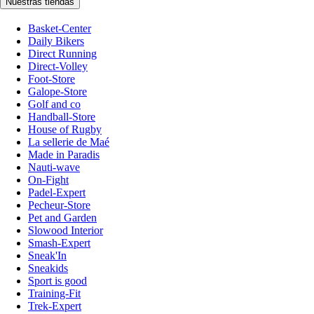
Nuestras tiendas
Basket-Center
Daily Bikers
Direct Running
Direct-Volley
Foot-Store
Galope-Store
Golf and co
Handball-Store
House of Rugby
La sellerie de Maé
Made in Paradis
Nauti-wave
On-Fight
Padel-Expert
Pecheur-Store
Pet and Garden
Slowood Interior
Smash-Expert
Sneak'In
Sneakids
Sport is good
Training-Fit
Trek-Expert