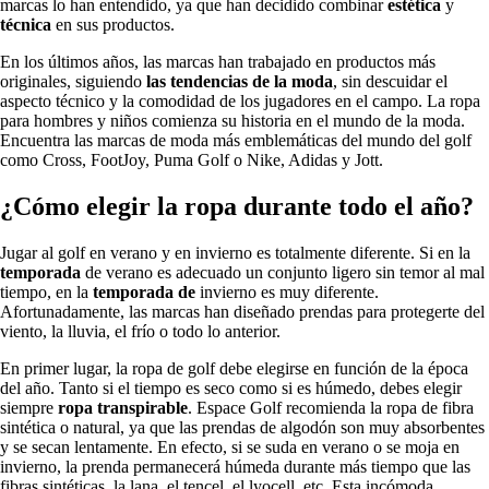
marcas lo han entendido, ya que han decidido combinar
estética
y
técnica
en sus productos.
En los últimos años, las marcas han trabajado en productos más
originales, siguiendo
las tendencias de la moda
, sin descuidar el
aspecto técnico y la comodidad de los jugadores en el campo. La ropa
para hombres y niños comienza su historia en el mundo de la moda.
Encuentra las marcas de moda más emblemáticas del mundo del golf
como Cross, FootJoy, Puma Golf o Nike, Adidas y Jott.
¿Cómo elegir la ropa durante todo el año?
Jugar al golf en verano y en invierno es totalmente diferente. Si en la
temporada
de verano es adecuado un conjunto ligero sin temor al mal
tiempo, en la
temporada de
invierno es muy diferente.
Afortunadamente, las marcas han diseñado prendas para protegerte del
viento, la lluvia, el frío o todo lo anterior.
En primer lugar, la ropa de golf debe elegirse en función de la época
del año. Tanto si el tiempo es seco como si es húmedo, debes elegir
siempre
ropa transpirable
. Espace Golf recomienda la ropa de fibra
sintética o natural, ya que las prendas de algodón son muy absorbentes
y se secan lentamente. En efecto, si se suda en verano o se moja en
invierno, la prenda permanecerá húmeda durante más tiempo que las
fibras sintéticas, la lana, el tencel, el lyocell, etc. Esta incómoda