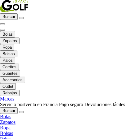
Buscar
Bolas
Zapatos
Ropa
Bolsas
Palos
Carritos
Guantes
Accesorios
Outlet
Rebajas
Marcas
Servicio postventa en Francia
Pago seguro
Devoluciones fáciles
Buscar
Bolas
Zapatos
Ropa
Bolsas
Palos