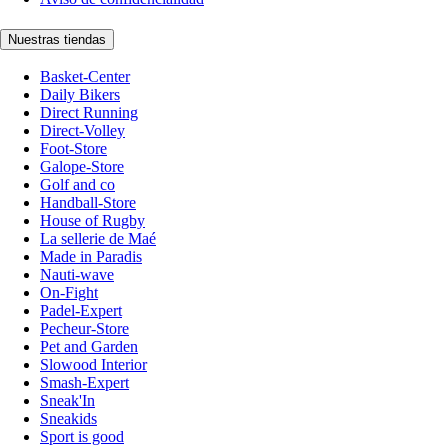
Nuestras tiendas
Basket-Center
Daily Bikers
Direct Running
Direct-Volley
Foot-Store
Galope-Store
Golf and co
Handball-Store
House of Rugby
La sellerie de Maé
Made in Paradis
Nauti-wave
On-Fight
Padel-Expert
Pecheur-Store
Pet and Garden
Slowood Interior
Smash-Expert
Sneak'In
Sneakids
Sport is good