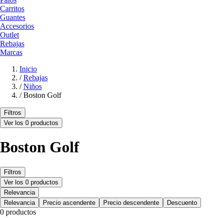
Carritos
Guantes
Accesorios
Outlet
Rebajas
Marcas
Inicio
/
Rebajas
/
Niños
/
Boston Golf
Filtros
Ver los 0 productos
Boston Golf
Filtros
Ver los 0 productos
Relevancia
Relevancia
Precio ascendente
Precio descendente
Descuento
0 productos