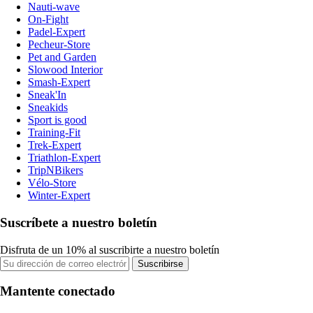
Nauti-wave
On-Fight
Padel-Expert
Pecheur-Store
Pet and Garden
Slowood Interior
Smash-Expert
Sneak'In
Sneakids
Sport is good
Training-Fit
Trek-Expert
Triathlon-Expert
TripNBikers
Vélo-Store
Winter-Expert
Suscríbete a nuestro boletín
Disfruta de un 10% al suscribirte a nuestro boletín
Suscribirse
Mantente conectado