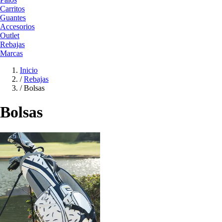
Carritos
Guantes
Accesorios
Outlet
Rebajas
Marcas
Inicio
/
Rebajas
/
Bolsas
Bolsas