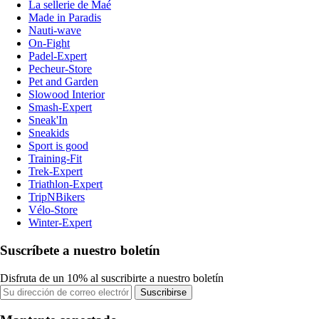
La sellerie de Maé
Made in Paradis
Nauti-wave
On-Fight
Padel-Expert
Pecheur-Store
Pet and Garden
Slowood Interior
Smash-Expert
Sneak'In
Sneakids
Sport is good
Training-Fit
Trek-Expert
Triathlon-Expert
TripNBikers
Vélo-Store
Winter-Expert
Suscríbete a nuestro boletín
Disfruta de un 10% al suscribirte a nuestro boletín
Suscribirse