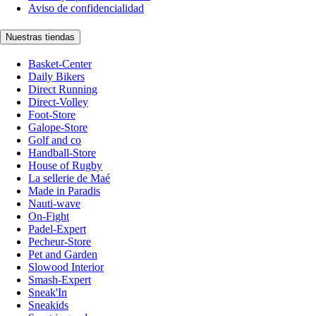
Aviso de confidencialidad
Nuestras tiendas
Basket-Center
Daily Bikers
Direct Running
Direct-Volley
Foot-Store
Galope-Store
Golf and co
Handball-Store
House of Rugby
La sellerie de Maé
Made in Paradis
Nauti-wave
On-Fight
Padel-Expert
Pecheur-Store
Pet and Garden
Slowood Interior
Smash-Expert
Sneak'In
Sneakids