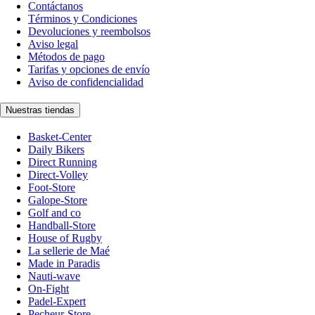
Contáctanos
Términos y Condiciones
Devoluciones y reembolsos
Aviso legal
Métodos de pago
Tarifas y opciones de envío
Aviso de confidencialidad
Nuestras tiendas
Basket-Center
Daily Bikers
Direct Running
Direct-Volley
Foot-Store
Galope-Store
Golf and co
Handball-Store
House of Rugby
La sellerie de Maé
Made in Paradis
Nauti-wave
On-Fight
Padel-Expert
Pecheur-Store