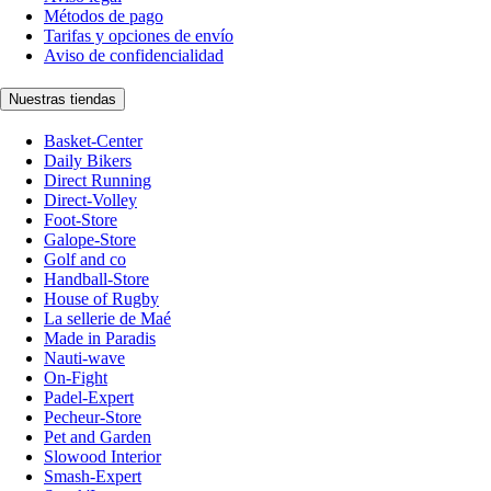
Métodos de pago
Tarifas y opciones de envío
Aviso de confidencialidad
Nuestras tiendas
Basket-Center
Daily Bikers
Direct Running
Direct-Volley
Foot-Store
Galope-Store
Golf and co
Handball-Store
House of Rugby
La sellerie de Maé
Made in Paradis
Nauti-wave
On-Fight
Padel-Expert
Pecheur-Store
Pet and Garden
Slowood Interior
Smash-Expert