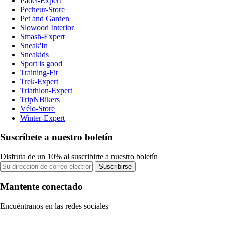
Padel-Expert
Pecheur-Store
Pet and Garden
Slowood Interior
Smash-Expert
Sneak'In
Sneakids
Sport is good
Training-Fit
Trek-Expert
Triathlon-Expert
TripNBikers
Vélo-Store
Winter-Expert
Suscríbete a nuestro boletín
Disfruta de un 10% al suscribirte a nuestro boletín
Suscribirse
Mantente conectado
Encuéntranos en las redes sociales