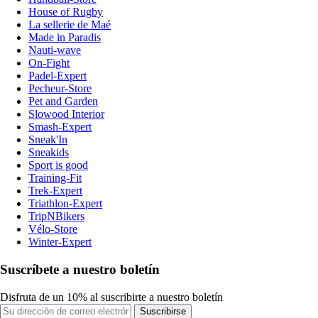
House of Rugby
La sellerie de Maé
Made in Paradis
Nauti-wave
On-Fight
Padel-Expert
Pecheur-Store
Pet and Garden
Slowood Interior
Smash-Expert
Sneak'In
Sneakids
Sport is good
Training-Fit
Trek-Expert
Triathlon-Expert
TripNBikers
Vélo-Store
Winter-Expert
Suscríbete a nuestro boletín
Disfruta de un 10% al suscribirte a nuestro boletín
Suscribirse