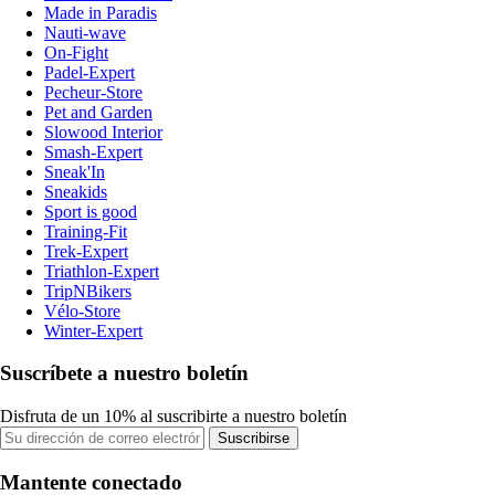
Made in Paradis
Nauti-wave
On-Fight
Padel-Expert
Pecheur-Store
Pet and Garden
Slowood Interior
Smash-Expert
Sneak'In
Sneakids
Sport is good
Training-Fit
Trek-Expert
Triathlon-Expert
TripNBikers
Vélo-Store
Winter-Expert
Suscríbete a nuestro boletín
Disfruta de un 10% al suscribirte a nuestro boletín
Suscribirse
Mantente conectado