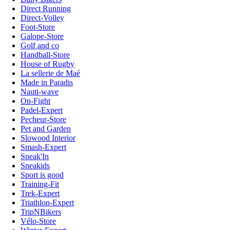
Direct Running
Direct-Volley
Foot-Store
Galope-Store
Golf and co
Handball-Store
House of Rugby
La sellerie de Maé
Made in Paradis
Nauti-wave
On-Fight
Padel-Expert
Pecheur-Store
Pet and Garden
Slowood Interior
Smash-Expert
Sneak'In
Sneakids
Sport is good
Training-Fit
Trek-Expert
Triathlon-Expert
TripNBikers
Vélo-Store