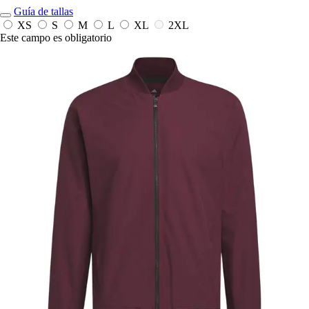
Guía de tallas
XS
S
M
L
XL
2XL
Este campo es obligatorio