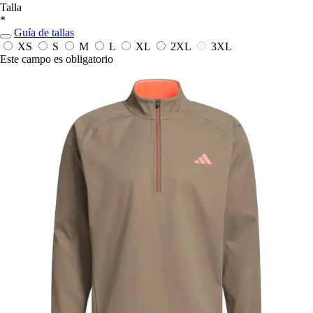
Talla
*
Guía de tallas
XS
S
M
L
XL
2XL
3XL
Este campo es obligatorio