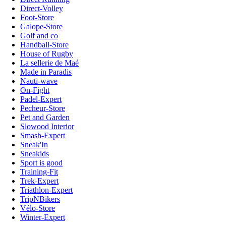
Direct-Volley
Foot-Store
Galope-Store
Golf and co
Handball-Store
House of Rugby
La sellerie de Maé
Made in Paradis
Nauti-wave
On-Fight
Padel-Expert
Pecheur-Store
Pet and Garden
Slowood Interior
Smash-Expert
Sneak'In
Sneakids
Sport is good
Training-Fit
Trek-Expert
Triathlon-Expert
TripNBikers
Vélo-Store
Winter-Expert