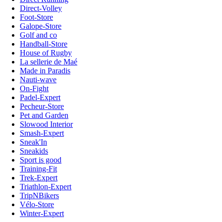
Direct-Volley
Foot-Store
Galope-Store
Golf and co
Handball-Store
House of Rugby
La sellerie de Maé
Made in Paradis
Nauti-wave
On-Fight
Padel-Expert
Pecheur-Store
Pet and Garden
Slowood Interior
Smash-Expert
Sneak'In
Sneakids
Sport is good
Training-Fit
Trek-Expert
Triathlon-Expert
TripNBikers
Vélo-Store
Winter-Expert