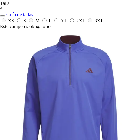
Talla
*
Guía de tallas
XS
S
M
L
XL
2XL
3XL
Este campo es obligatorio