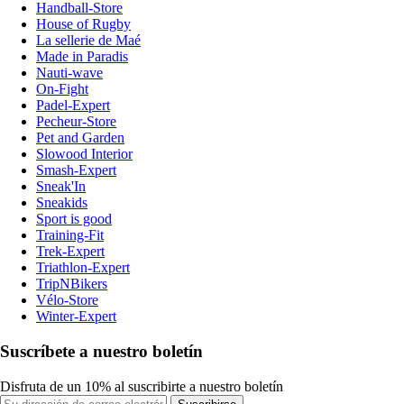
Handball-Store
House of Rugby
La sellerie de Maé
Made in Paradis
Nauti-wave
On-Fight
Padel-Expert
Pecheur-Store
Pet and Garden
Slowood Interior
Smash-Expert
Sneak'In
Sneakids
Sport is good
Training-Fit
Trek-Expert
Triathlon-Expert
TripNBikers
Vélo-Store
Winter-Expert
Suscríbete a nuestro boletín
Disfruta de un 10% al suscribirte a nuestro boletín