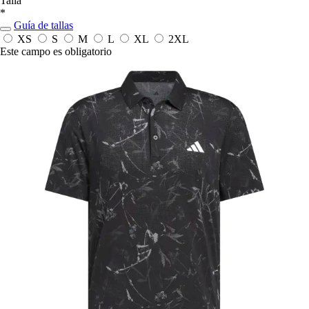
Talla
*
Guía de tallas
XS
S
M
L
XL
2XL
Este campo es obligatorio