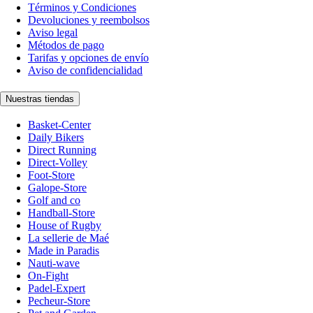
Términos y Condiciones
Devoluciones y reembolsos
Aviso legal
Métodos de pago
Tarifas y opciones de envío
Aviso de confidencialidad
Nuestras tiendas
Basket-Center
Daily Bikers
Direct Running
Direct-Volley
Foot-Store
Galope-Store
Golf and co
Handball-Store
House of Rugby
La sellerie de Maé
Made in Paradis
Nauti-wave
On-Fight
Padel-Expert
Pecheur-Store