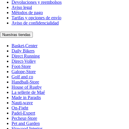
Devoluciones y reembolsos
Aviso legal
Métodos de pago
Tarifas y opciones de envío
Aviso de confidencialidad
Nuestras tiendas
Basket-Center
Daily Bikers
Direct Running
Direct-Volley
Foot-Store
Galope-Store
Golf and co
Handball-Store
House of Rugby
La sellerie de Maé
Made in Paradis
Nauti-wave
On-Fight
Padel-Expert
Pecheur-Store
Pet and Garden
Slowood Interior