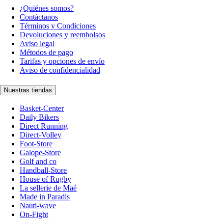
¿Quiénes somos?
Contáctanos
Términos y Condiciones
Devoluciones y reembolsos
Aviso legal
Métodos de pago
Tarifas y opciones de envío
Aviso de confidencialidad
Nuestras tiendas
Basket-Center
Daily Bikers
Direct Running
Direct-Volley
Foot-Store
Galope-Store
Golf and co
Handball-Store
House of Rugby
La sellerie de Maé
Made in Paradis
Nauti-wave
On-Fight