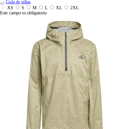
Guía de tallas
XS
S
M
L
XL
2XL
Este campo es obligatorio