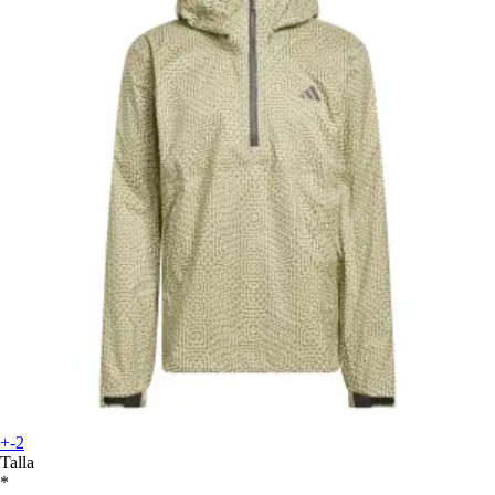
+-2
Talla
*