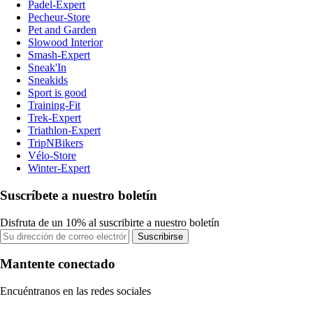
Padel-Expert
Pecheur-Store
Pet and Garden
Slowood Interior
Smash-Expert
Sneak'In
Sneakids
Sport is good
Training-Fit
Trek-Expert
Triathlon-Expert
TripNBikers
Vélo-Store
Winter-Expert
Suscríbete a nuestro boletín
Disfruta de un 10% al suscribirte a nuestro boletín
Suscribirse
Mantente conectado
Encuéntranos en las redes sociales