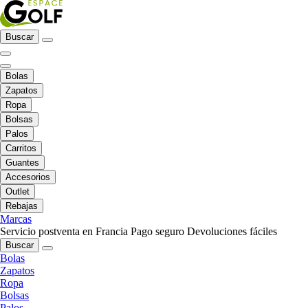
Buscar
Bolas
Zapatos
Ropa
Bolsas
Palos
Carritos
Guantes
Accesorios
Outlet
Rebajas
Marcas
Servicio postventa en Francia
Pago seguro
Devoluciones fáciles
Buscar
Bolas
Zapatos
Ropa
Bolsas
Palos