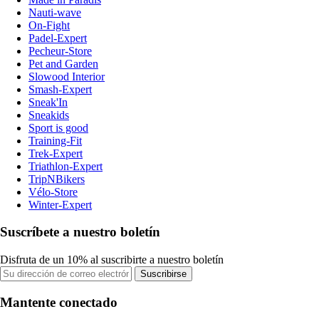
Nauti-wave
On-Fight
Padel-Expert
Pecheur-Store
Pet and Garden
Slowood Interior
Smash-Expert
Sneak'In
Sneakids
Sport is good
Training-Fit
Trek-Expert
Triathlon-Expert
TripNBikers
Vélo-Store
Winter-Expert
Suscríbete a nuestro boletín
Disfruta de un 10% al suscribirte a nuestro boletín
Suscribirse
Mantente conectado