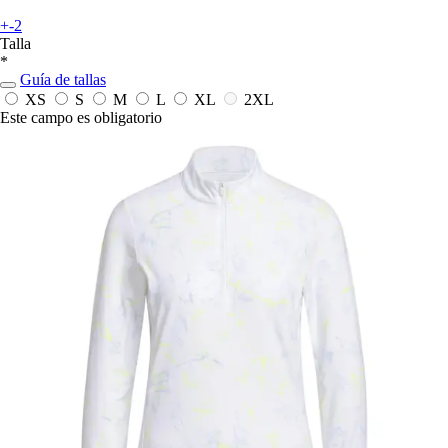
+-2
Talla
*
Guía de tallas
XS
S
M
L
XL
2XL
Este campo es obligatorio