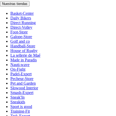
Nuestras tiendas
Basket-Center
Daily Bikers
Direct Running
Direct-Volley
Foot-Store
Galope-Store
Golf and co
Handball-Store
House of Rugby
La sellerie de Maé
Made in Paradis
Nauti-wave
On-Fight
Padel-Expert
Pecheur-Store
Pet and Garden
Slowood Interior
Smash-Expert
Sneak'In
Sneakids
Sport is good
Training-Fit
Trek-Expert