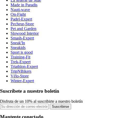
La sellerie de Maé
Made in Paradis
Nauti-wave
On-Fight
Padel-Expert
Pecheur-Store
Pet and Garden
Slowood Interior
Smash-Expert
Sneak'In
Sneakids
Sport is good
Training-Fit
Trek-Expert
Triathlon-Expert
TripNBikers
Vélo-Store
Winter-Expert
Suscríbete a nuestro boletín
Disfruta de un 10% al suscribirte a nuestro boletín
Suscribirse
Mantente conectado