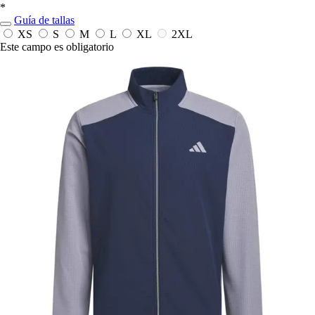
*
Guía de tallas
XS
S
M
L
XL
2XL
Este campo es obligatorio