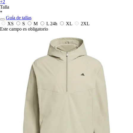
+2
Talla
*
Guía de tallas
XS
S
M
L
24h
XL
2XL
Este campo es obligatorio