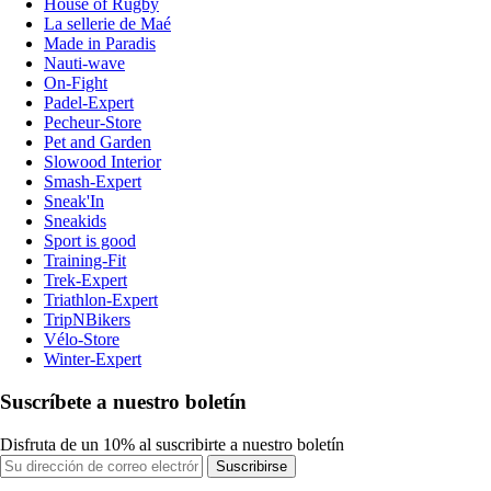
House of Rugby
La sellerie de Maé
Made in Paradis
Nauti-wave
On-Fight
Padel-Expert
Pecheur-Store
Pet and Garden
Slowood Interior
Smash-Expert
Sneak'In
Sneakids
Sport is good
Training-Fit
Trek-Expert
Triathlon-Expert
TripNBikers
Vélo-Store
Winter-Expert
Suscríbete a nuestro boletín
Disfruta de un 10% al suscribirte a nuestro boletín
Suscribirse