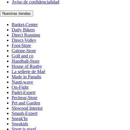
Aviso de confidencialidad
Nuestras tiendas
Basket-Center
Daily Bikers
Direct Running
Direct-Volley
Foot-Store
Galope-Store
Golf and co
Handball-Store
House of Rugby
La sellerie de Maé
Made in Paradis
Nauti-wave
On-Fight
Padel-Expert
Pecheur-Store
Pet and Garden
Slowood Interior
Smash-Expert
Sneak'In
Sneakids
Sport is good