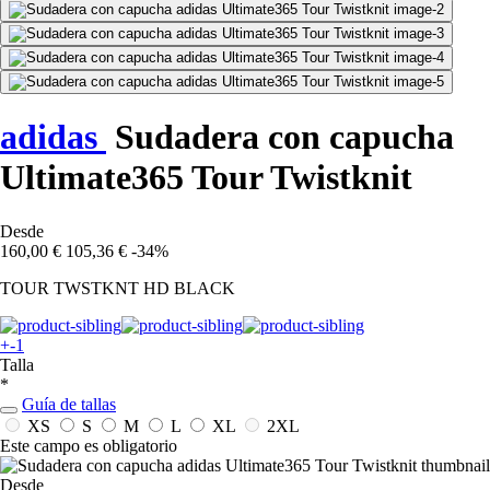
adidas
Sudadera con capucha
Ultimate365 Tour Twistknit
Desde
160,00 €
105,36 €
-34%
TOUR TWSTKNT HD BLACK
+-1
Talla
*
Guía de tallas
XS
S
M
L
XL
2XL
Este campo es obligatorio
Desde