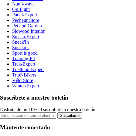
Nauti-wave
On-Fight
Padel-Expert
Pecheur-Store
Pet and Garden
Slowood Interior
Smash-Expert
Sneak'In
Sneakids
Sport is good
Training-Fit
Trek-Expert
Triathlon-Expert
TripNBikers
Vélo-Store
Winter-Expert
Suscríbete a nuestro boletín
Disfruta de un 10% al suscribirte a nuestro boletín
Suscribirse
Mantente conectado