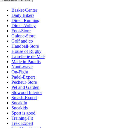
Basket-Center
Daily Bikers
Direct Running
Direct-Volley
Foot-Store
Galope-Store
Golf and co
Handball-Store
House of Rugby
La sellerie de Maé
Made in Paradis
Nauti-wave
On-Fight
Padel-Expert
Pecheur-Store
Pet and Garden
Slowood Interior
Smash-Expert
Sneak'In
Sneakids
Sport is good
Training-Fit
Trek-Expert