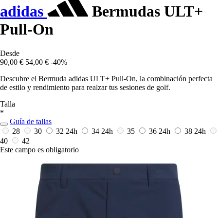
adidas
Bermudas ULT+
Pull-On
Desde
90,00 €
54,00 €
-40%
Descubre el Bermuda adidas ULT+ Pull-On, la combinación perfecta
de estilo y rendimiento para realzar tus sesiones de golf.
Talla
*
Guía de tallas
28
30
32
24h
34
24h
35
36
24h
38
24h
40
42
Este campo es obligatorio