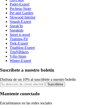
Padel-Expert
Pecheur-Store
Pet and Garden
Slowood Interior
Smash-Expert
Sneak'In
Sneakids
Sport is good
Training-Fit
Trek-Expert
Triathlon-Expert
TripNBikers
Vélo-Store
Winter-Expert
Suscríbete a nuestro boletín
Disfruta de un 10% al suscribirte a nuestro boletín
Suscribirse
Mantente conectado
Encuéntranos en las redes sociales