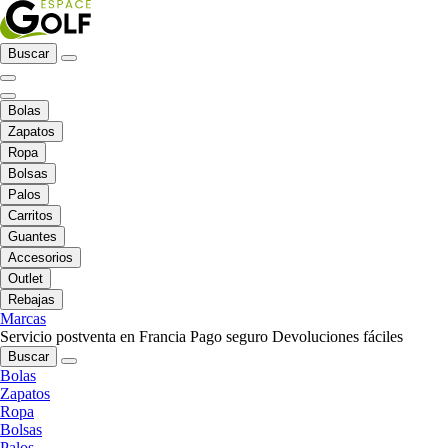
Buscar
Bolas
Zapatos
Ropa
Bolsas
Palos
Carritos
Guantes
Accesorios
Outlet
Rebajas
Marcas
Servicio postventa en Francia
Pago seguro
Devoluciones fáciles
Buscar
Bolas
Zapatos
Ropa
Bolsas
Palos